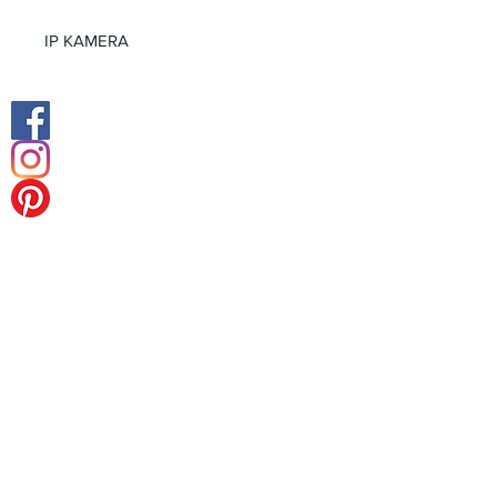
IP KAMERA
Facebook
Instagram
Orta Doğu Ofisi
Avrupa Merkez Ofis
Tel:
+49 (0) 211238 55178
Faks:
+49 (0) 211238 55178
Königsalle 27
40212 Düsseldorf-Almanya