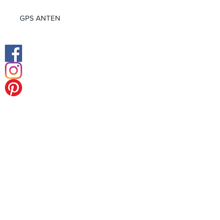
GPS ANTEN
Facebook
Instagram
Orta Doğu Ofisi
Avrupa Merkez Ofis
Tel:
+49 (0) 211238 55178
Faks:
+49 (0) 211238 55178
Königsalle 27
40212 Düsseldorf-Almanya