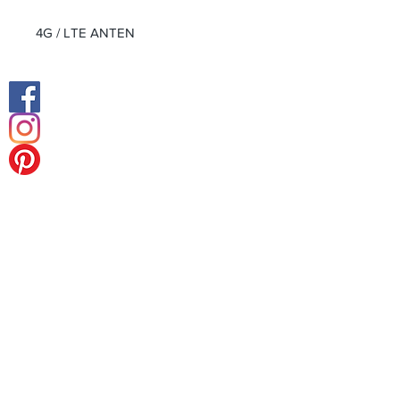
4G / LTE ANTEN
Facebook
Instagram
Orta Doğu Ofisi
Avrupa Merkez Ofis
Tel:
+49 (0) 211238 55178
Faks:
+49 (0) 211238 55178
Königsalle 27
40212 Düsseldorf-Almanya